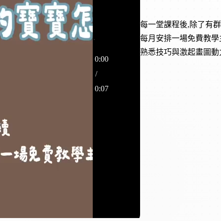
每一堂課程後,除了有
每月安排一場免費教學
熟悉技巧與激起畫圖動
0:00
/
0:07
0:07
0%