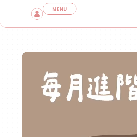
MENU
0:00