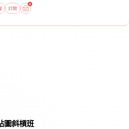
0
程
訂閱
-貼圖斜槓班