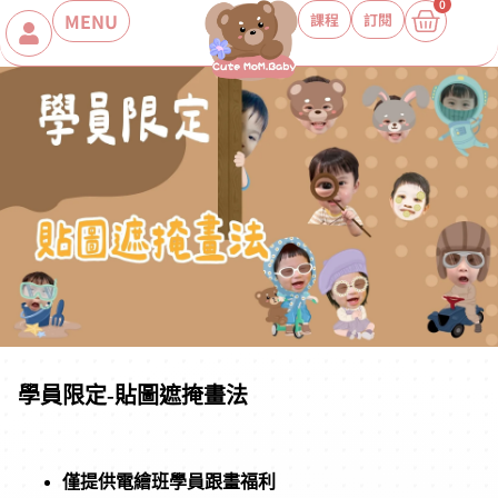
0
MENU
課程
訂閱
學員限定-貼圖遮掩畫法
僅提供電繪班學員跟畫福利